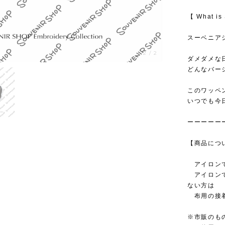
【 What i
スーベニア
1
/
2
ダメダメな
どんなバー
このワッペ
いつでも今
ーーーーー
【商品につ
アイロンで
アイロンで
ない方は
布用の接着
※市販のも