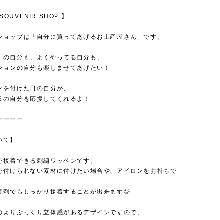
s SOUVENIR SHOP 】
ショップは「自分に買ってあげるお土産屋さん」です。
日の自分も、よくやってる自分も、
ジョンの自分も楽しませてあげたい！
ンを付けた日の自分が、
日の自分を応援してくれるよ！
ーーーー
いて】
接着できる刺繍ワッペンです。
付けられない素材に付けたい場合や、アイロンをお持ちで
剤でもしっかり接着することが出来ます◎
のよりぷっくり立体感があるデザインですので、