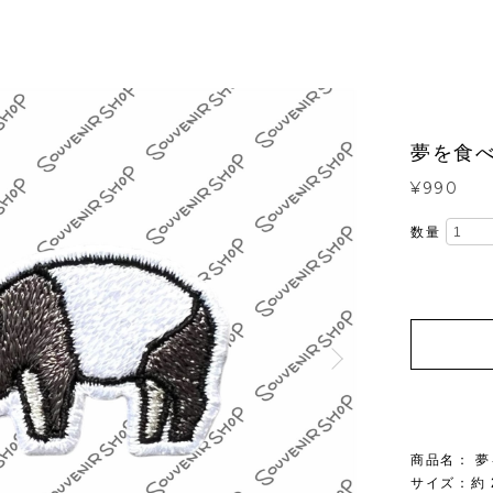
夢を食
¥990
数量
商品名： 
サイズ：約 2