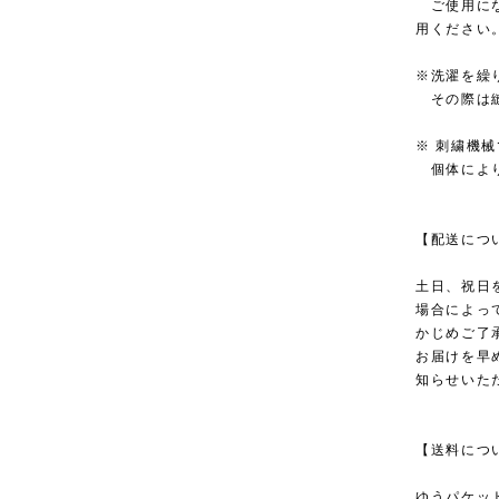
ご使用にな
用ください
※洗濯を繰
その際は縫
※ 刺繍機
個体により
【配送につ
土日、祝日
場合によっ
かじめご了
お届けを早
知らせいた
【送料につ
ゆうパケッ