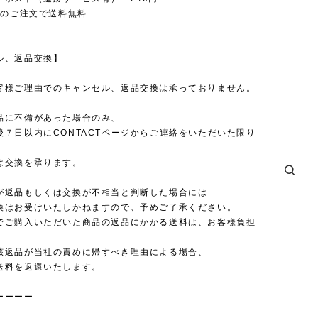
上のご注文で送料無料
ル、返品交換】
客様ご理由でのキャンセル、返品交換は承っておりません。
品に不備があった場合のみ、
後７日以内にCONTACTページからご連絡をいただいた限り
は交換を承ります。
が返品もしくは交換が不相当と判断した場合には
換はお受けいたしかねますので、予めご了承ください。
でご購入いただいた商品の返品にかかる送料は、お客様負担
。
該返品が当社の責めに帰すべき理由による場合、
送料を返還いたします。
ーーーー