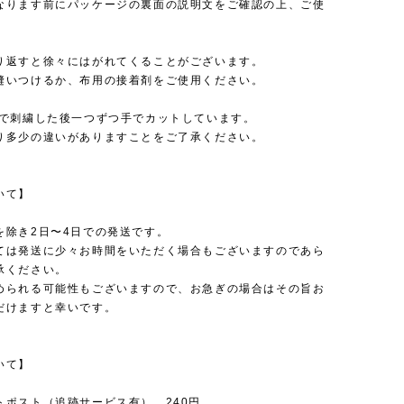
ります前にパッケージの裏面の説明文をご確認の上、ご使
。
り返すと徐々にはがれてくることがございます。
いつけるか、布用の接着剤をご使用ください。
械で刺繍した後一つずつ手でカットしています。
多少の違いがありますことをご了承ください。
いて】
を除き2日〜4日での発送です。
ては発送に少々お時間をいただく場合もございますのであら
承ください。
められる可能性もございますので、お急ぎの場合はその旨お
だけますと幸いです。
いて】
トポスト（追跡サービス有） 240円