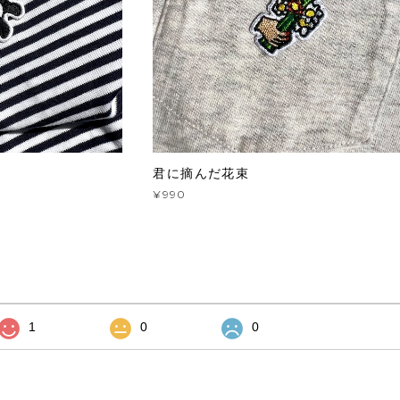
君に摘んだ花束
¥990
1
0
0