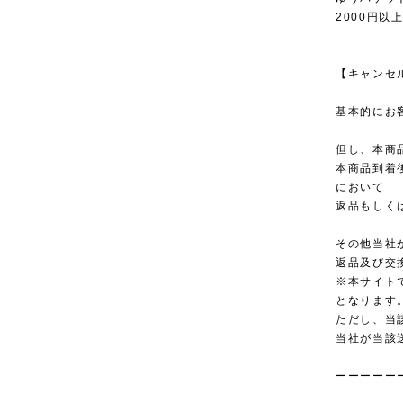
2000円以
【キャンセ
基本的にお
但し、本商
本商品到着
において
返品もしく
その他当社
返品及び交
※本サイト
となります
ただし、当
当社が当該
ーーーーー