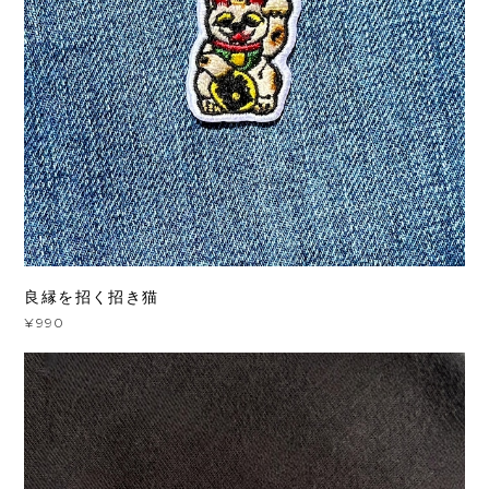
良縁を招く招き猫
¥990