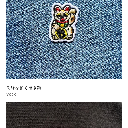
良縁を招く招き猫
¥990