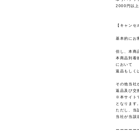
2000円以
【キャンセ
基本的にお
但し、本商
本商品到着
において
返品もしく
その他当社
返品及び交
※本サイト
となります
ただし、当
当社が当該
ーーーーー