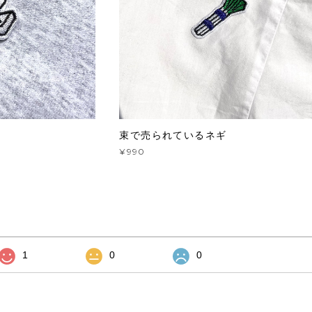
束で売られているネギ
¥990
1
0
0