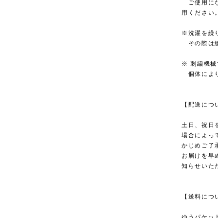
ご使用にな
用ください
※洗濯を繰
その際は縫
※ 刺繍機
個体により
【配送につ
土日、祝日
場合によっ
かじめご了
お届けを早
知らせいた
【送料につ
ゆうパケッ