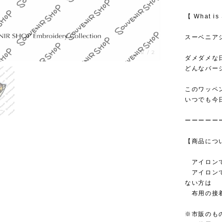
【 What i
スーベニア
1
/
2
ダメダメな
どんなバー
このワッペ
いつでも今
ーーーーー
【商品につ
アイロンで
アイロンで
ない方は
布用の接着
※市販のも