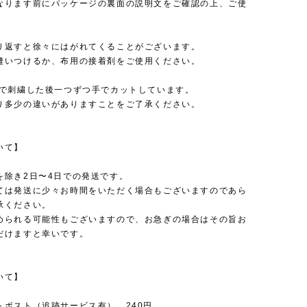
ります前にパッケージの裏面の説明文をご確認の上、ご使
。
り返すと徐々にはがれてくることがございます。
いつけるか、布用の接着剤をご使用ください。
械で刺繍した後一つずつ手でカットしています。
多少の違いがありますことをご了承ください。
いて】
を除き2日〜4日での発送です。
ては発送に少々お時間をいただく場合もございますのであら
承ください。
められる可能性もございますので、お急ぎの場合はその旨お
だけますと幸いです。
いて】
トポスト（追跡サービス有） 240円