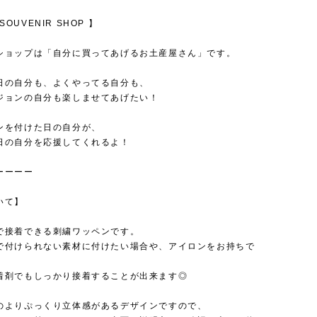
s SOUVENIR SHOP 】
ショップは「自分に買ってあげるお土産屋さん」です。
日の自分も、よくやってる自分も、
ジョンの自分も楽しませてあげたい！
ンを付けた日の自分が、
日の自分を応援してくれるよ！
ーーーー
いて】
接着できる刺繍ワッペンです。
付けられない素材に付けたい場合や、アイロンをお持ちで
剤でもしっかり接着することが出来ます◎
のよりぷっくり立体感があるデザインですので、