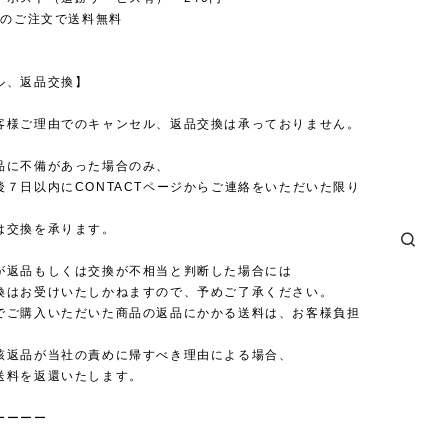
上のご注文で送料無料
ル、返品交換】
客様ご理由でのキャンセル、返品交換は承っておりません。
品に不備があった場合のみ、
後７日以内にCONTACTページからご連絡をいただいた限り
は交換を承ります。
が返品もしくは交換が不相当と判断した場合には
換はお受けいたしかねますので、予めご了承ください。
でご購入いただいた商品の返品にかかる送料は、お客様負担
。
該返品が当社の責めに帰すべき理由による場合、
送料を返還いたします。
ーーーー